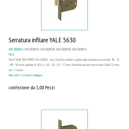
Serratura infilare YALE 5630
4D53600025
, 4D53600035, 4D53600039, 4D53600030, 4D53600075,
YALE
YALE 5630 PER PORTE IN LEGNO - con cilindro chiave a spillo, solo catenaccio, entrata 30 - 35
- 40 - 50 mm, scatola H 103 x L 45 - 62 - 67 - 77 mm, frontale acciaio verniciato 166x23 mm,
con 3 chiavi
Vedi altri 5 articoli collegati
confezione da 1,00 Pezzi