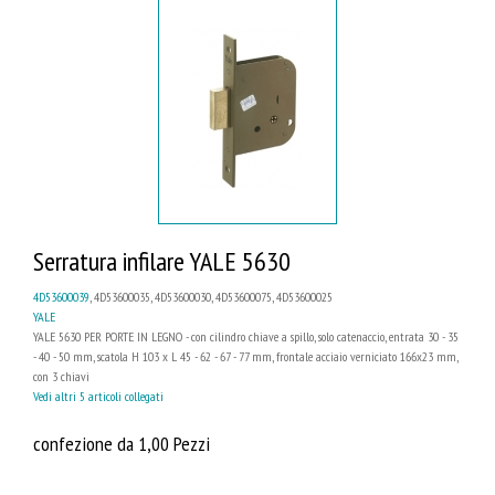
Serratura infilare YALE 5630
4D53600039
, 4D53600035, 4D53600030, 4D53600075, 4D53600025
YALE
YALE 5630 PER PORTE IN LEGNO - con cilindro chiave a spillo, solo catenaccio, entrata 30 - 35
- 40 - 50 mm, scatola H 103 x L 45 - 62 - 67 - 77 mm, frontale acciaio verniciato 166x23 mm,
con 3 chiavi
Vedi altri 5 articoli collegati
confezione da 1,00 Pezzi