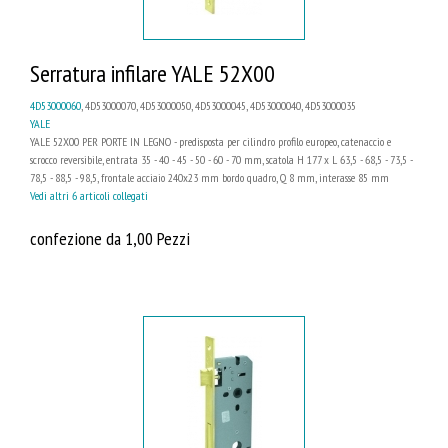
Serratura infilare YALE 52X00
4D53000060
, 4D53000070, 4D53000050, 4D53000045, 4D53000040, 4D53000035
YALE
YALE 52X00 PER PORTE IN LEGNO - predisposta per cilindro profilo europeo, catenaccio e
scrocco reversibile, entrata 35 - 40 - 45 - 50 - 60 - 70 mm, scatola H 177 x L 63,5 - 68,5 - 73,5 -
78,5 - 88,5 - 98,5, frontale acciaio 240x23 mm bordo quadro, Q 8 mm, interasse 85 mm
Vedi altri 6 articoli collegati
confezione da 1,00 Pezzi