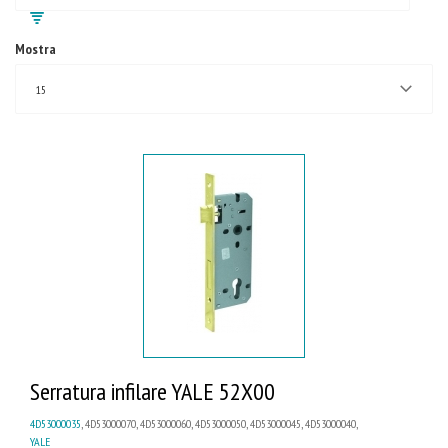
Mostra
15
Serratura infilare YALE 52X00
4D53000035
, 4D53000070, 4D53000060, 4D53000050, 4D53000045, 4D53000040,
YALE