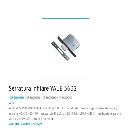
Serratura infilare YALE 5632
4D53600050
, 4D53600070, 4D53600060, 4D53600040
YALE
YALE 5632 PER PORTE IN LEGNO E METALLO - con cilindro chiave a spillo, solo catenaccio,
entrata 40 - 50 - 60 - 70 mm, scatola H 110 x L 92 - 99,5 - 109,5 - 119,5 mm, frontale acciaio
verniciato 190x25 mm, con 3 chiavi
Vedi altri 4 articoli collegati