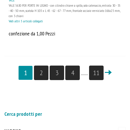
YALE
YALE 5630 PER PORTE IN LEGNO - con cilindro chiave a spillo, solo catenaccio, entrata 30 - 35
- 40 - 50 mm, scatola H 103 x L 45 - 62 - 67 - 77 mm, frontale acciaio verniciato 166x23 mm,
con 3 chiavi
Vedi altri 5 articoli collegati
confezione da 1,00 Pezzi
1
2
3
4
......
11
Cerca prodotti per