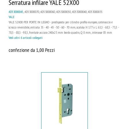
Serratura infilare YALE 52X00
4D53000045
, 4D53000070, 4D53000060, 4D53000050, 4D53000040, 4D53000035
YALE
YALE 52X00 PER PORTE IN LEGNO - predisposta per cilindro profilo europeo, catenaccio e
scrocco reversibile, entrata 35 - 40 - 45 - 50 - 60 - 70 mm, scatola H 177 x L 63,5 - 68,5 - 73,5 -
78,5 - 88,5 - 98,5, frontale acciaio 240x23 mm bordo quadro, Q 8 mm, interasse 85 mm
Vedi altri 6 articoli collegati
confezione da 1,00 Pezzi