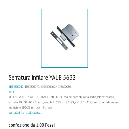
Serratura infilare YALE 5632
4D53600040
, 4D53600070, 4D53600060, 4D53600050,
YALE
YALE 5632 PER PORTE IN LEGNO E METALLO - con cilindro chiave a spillo, solo catenaccio,
entrata 40 - 50 - 60 - 70 mm, scatola H 110 x L 92 - 99,5 - 109,5 - 119,5 mm, frontale acciaio
verniciato 190x25 mm, con 3 chiavi
Vedi altri 4 articoli collegati
confezione da 1,00 Pezzi