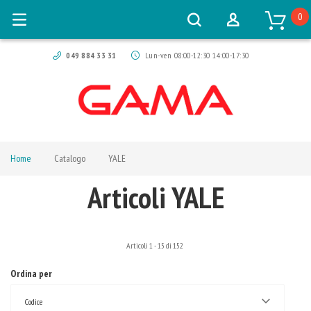
0
049 884 33 31
Lun-ven 08:00-12:30 14:00-17:30
Home
Catalogo
YALE
Articoli YALE
Articoli
1
-
15
di
152
Ordina per
Codice