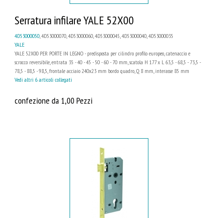
Serratura infilare YALE 52X00
4D53000050
, 4D53000070, 4D53000060, 4D53000045, 4D53000040, 4D53000035
YALE
YALE 52X00 PER PORTE IN LEGNO - predisposta per cilindro profilo europeo, catenaccio e
scrocco reversibile, entrata 35 - 40 - 45 - 50 - 60 - 70 mm, scatola H 177 x L 63,5 - 68,5 - 73,5 -
78,5 - 88,5 - 98,5, frontale acciaio 240x23 mm bordo quadro, Q 8 mm, interasse 85 mm
Vedi altri 6 articoli collegati
confezione da 1,00 Pezzi