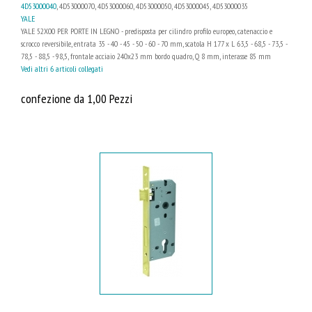
4D53000040
, 4D53000070, 4D53000060, 4D53000050, 4D53000045, 4D53000035
YALE
YALE 52X00 PER PORTE IN LEGNO - predisposta per cilindro profilo europeo, catenaccio e
scrocco reversibile, entrata 35 - 40 - 45 - 50 - 60 - 70 mm, scatola H 177 x L 63,5 - 68,5 - 73,5 -
78,5 - 88,5 - 98,5, frontale acciaio 240x23 mm bordo quadro, Q 8 mm, interasse 85 mm
Vedi altri 6 articoli collegati
confezione da 1,00 Pezzi