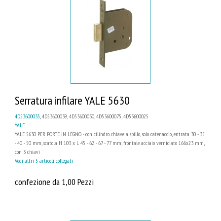
Serratura infilare YALE 5630
4D53600035
, 4D53600039, 4D53600030, 4D53600075, 4D53600025
YALE
YALE 5630 PER PORTE IN LEGNO - con cilindro chiave a spillo, solo catenaccio, entrata 30 - 35
- 40 - 50 mm, scatola H 103 x L 45 - 62 - 67 - 77 mm, frontale acciaio verniciato 166x23 mm,
con 3 chiavi
Vedi altri 5 articoli collegati
confezione da 1,00 Pezzi