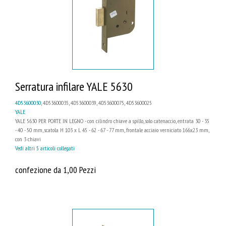
Serratura infilare YALE 5630
4D53600030
, 4D53600035, 4D53600039, 4D53600075, 4D53600025
YALE
YALE 5630 PER PORTE IN LEGNO - con cilindro chiave a spillo, solo catenaccio, entrata 30 - 35
- 40 - 50 mm, scatola H 103 x L 45 - 62 - 67 - 77 mm, frontale acciaio verniciato 166x23 mm,
con 3 chiavi
Vedi altri 5 articoli collegati
confezione da 1,00 Pezzi