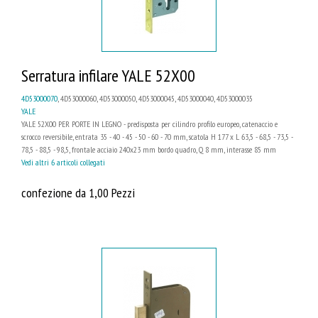
Serratura infilare YALE 52X00
4D53000070
, 4D53000060, 4D53000050, 4D53000045, 4D53000040, 4D53000035
YALE
YALE 52X00 PER PORTE IN LEGNO - predisposta per cilindro profilo europeo, catenaccio e
scrocco reversibile, entrata 35 - 40 - 45 - 50 - 60 - 70 mm, scatola H 177 x L 63,5 - 68,5 - 73,5 -
78,5 - 88,5 - 98,5, frontale acciaio 240x23 mm bordo quadro, Q 8 mm, interasse 85 mm
Vedi altri 6 articoli collegati
confezione da 1,00 Pezzi