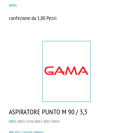
00820
,
confezione da 1,00 Pezzi
ASPIRATORE PUNTO M 90 / 3,5
00821
, 00825, 55836, 00822, 00823, 00824...
Vedi altri 7 articoli collegati