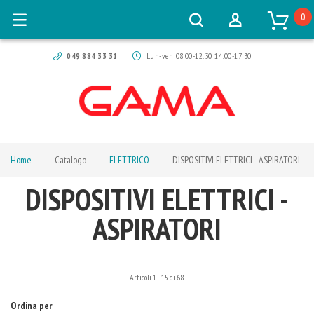
0
049 884 33 31
Lun-ven 08:00-12:30 14:00-17:30
Home
Catalogo
ELETTRICO
DISPOSITIVI ELETTRICI - ASPIRATORI
DISPOSITIVI ELETTRICI -
ASPIRATORI
Articoli
1
-
15
di
68
Ordina per