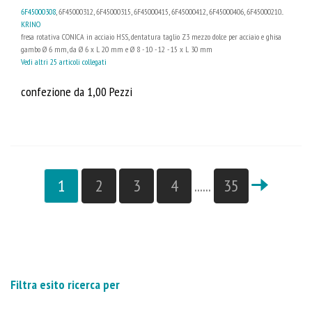
6F45000308
, 6F45000312, 6F45000315, 6F45000415, 6F45000412, 6F45000406, 6F45000210...
KRINO
fresa rotativa CONICA in acciaio HSS, dentatura taglio Z3 mezzo dolce per acciaio e ghisa
gambo Ø 6 mm, da Ø 6 x L 20 mm e Ø 8 - 10 - 12 - 15 x L 30 mm
Vedi altri 25 articoli collegati
confezione da 1,00 Pezzi
1
2
3
4
......
35
Filtra esito ricerca per