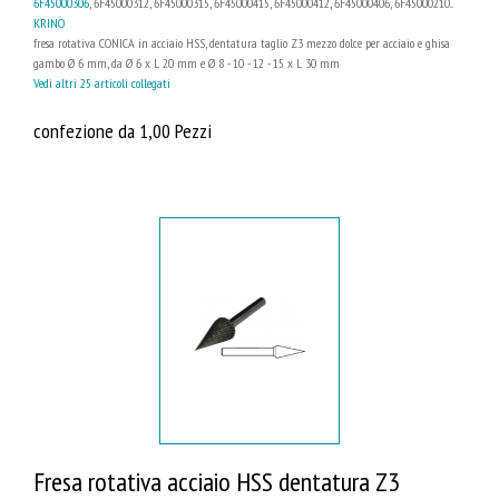
6F45000306
, 6F45000312, 6F45000315, 6F45000415, 6F45000412, 6F45000406, 6F45000210...
KRINO
fresa rotativa CONICA in acciaio HSS, dentatura taglio Z3 mezzo dolce per acciaio e ghisa
gambo Ø 6 mm, da Ø 6 x L 20 mm e Ø 8 - 10 - 12 - 15 x L 30 mm
Vedi altri 25 articoli collegati
confezione da 1,00 Pezzi
Fresa rotativa acciaio HSS dentatura Z3