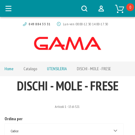
0
049 884 33 31
Lun-ven 08:00-12:30 14:00-17:30
Home
Catalogo
UTENSILERIA
DISCHI - MOLE - FRESE
DISCHI - MOLE - FRESE
Articoli
1
-
15
di
521
Ordina per
Codice