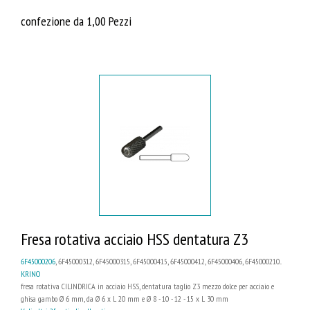
confezione da 1,00 Pezzi
Fresa rotativa acciaio HSS dentatura Z3
6F45000206
, 6F45000312, 6F45000315, 6F45000415, 6F45000412, 6F45000406, 6F45000210...
KRINO
fresa rotativa CILINDRICA in acciaio HSS, dentatura taglio Z3 mezzo dolce per acciaio e
ghisa gambo Ø 6 mm, da Ø 6 x L 20 mm e Ø 8 - 10 - 12 - 15 x L 30 mm