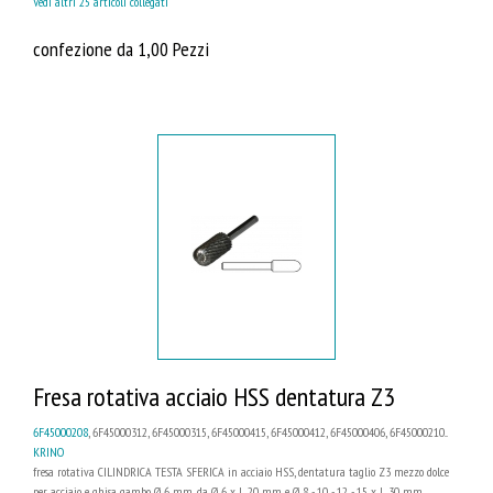
Vedi altri 25 articoli collegati
confezione da 1,00 Pezzi
Fresa rotativa acciaio HSS dentatura Z3
6F45000208
, 6F45000312, 6F45000315, 6F45000415, 6F45000412, 6F45000406, 6F45000210...
KRINO
fresa rotativa CILINDRICA TESTA SFERICA in acciaio HSS, dentatura taglio Z3 mezzo dolce
per acciaio e ghisa gambo Ø 6 mm, da Ø 6 x L 20 mm e Ø 8 - 10 - 12 - 15 x L 30 mm