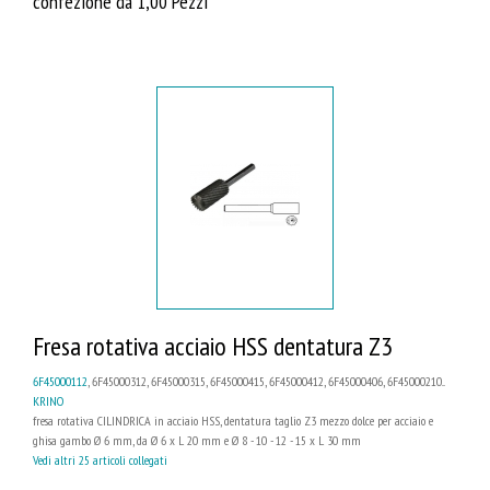
confezione da 1,00 Pezzi
Fresa rotativa acciaio HSS dentatura Z3
6F45000112
, 6F45000312, 6F45000315, 6F45000415, 6F45000412, 6F45000406, 6F45000210...
KRINO
fresa rotativa CILINDRICA in acciaio HSS, dentatura taglio Z3 mezzo dolce per acciaio e
ghisa gambo Ø 6 mm, da Ø 6 x L 20 mm e Ø 8 - 10 - 12 - 15 x L 30 mm
Vedi altri 25 articoli collegati