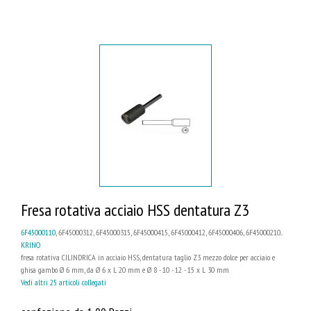
Fresa rotativa acciaio HSS dentatura Z3
6F45000110
, 6F45000312, 6F45000315, 6F45000415, 6F45000412, 6F45000406, 6F45000210...
KRINO
fresa rotativa CILINDRICA in acciaio HSS, dentatura taglio Z3 mezzo dolce per acciaio e
ghisa gambo Ø 6 mm, da Ø 6 x L 20 mm e Ø 8 - 10 - 12 - 15 x L 30 mm
Vedi altri 25 articoli collegati