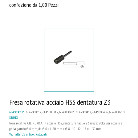
confezione da 1,00 Pezzi
Fresa rotativa acciaio HSS dentatura Z3
6F45000115
, 6F45000312, 6F45000315, 6F45000415, 6F45000412, 6F45000406, 6F45000210...
KRINO
fresa rotativa CILINDRICA in acciaio HSS, dentatura taglio Z3 mezzo dolce per acciaio e
ghisa gambo Ø 6 mm, da Ø 6 x L 20 mm e Ø 8 - 10 - 12 - 15 x L 30 mm
Vedi altri 25 articoli collegati