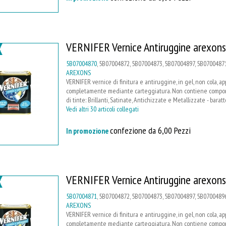
VERNIFER Vernice Antiruggine arexons
5B07004870
, 5B07004872, 5B07004873, 5B07004897, 5B07004871
AREXONS
VERNIFER vernice di finitura e antiruggine, in gel, non cola, a
completamente mediante carteggiatura. Non contiene compone
di tinte: Brillanti, Satinate, Antichizzate e Metallizzate - barat
Vedi altri 30 articoli collegati
confezione da 6,00 Pezzi
In promozione
VERNIFER Vernice Antiruggine arexons
5B07004871
, 5B07004872, 5B07004873, 5B07004897, 5B07004896
AREXONS
VERNIFER vernice di finitura e antiruggine, in gel, non cola, a
completamente mediante carteggiatura. Non contiene compone