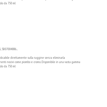
tolo da 750 ml
, 5B07004886...
pplicabile direttamente sulla ruggine senza eliminarla
nti nocivi come piombo e cromo. Disponibile in una vasta gamma
tolo da 750 ml