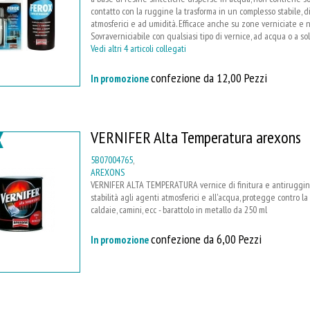
contatto con la ruggine la trasforma in un complesso stabile, d
atmosferici e ad umidità. Efficace anche su zone verniciate e 
Sovraverniciabile con qualsiasi tipo di vernice, ad acqua o a s
Vedi altri 4 articoli collegati
confezione da 12,00 Pezzi
In promozione
VERNIFER Alta Temperatura arexons
5B07004765
,
AREXONS
VERNIFER ALTA TEMPERATURA vernice di finitura e antiruggine, p
stabilità agli agenti atmosferici e all'acqua, protegge contro la
caldaie, camini, ecc - barattolo in metallo da 250 ml
confezione da 6,00 Pezzi
In promozione