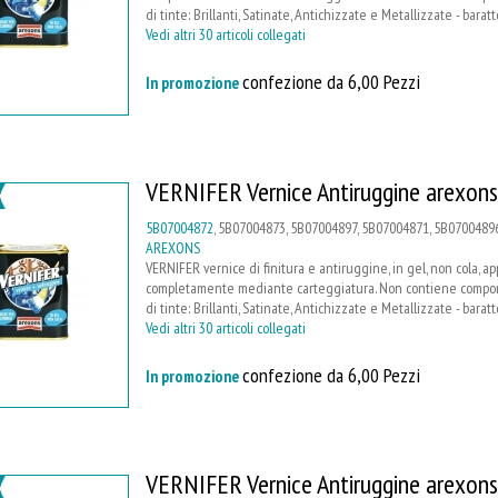
di tinte: Brillanti, Satinate, Antichizzate e Metallizzate - barat
Vedi altri 30 articoli collegati
confezione da 6,00 Pezzi
In promozione
VERNIFER Vernice Antiruggine arexons
5B07004872
, 5B07004873, 5B07004897, 5B07004871, 5B07004896
AREXONS
VERNIFER vernice di finitura e antiruggine, in gel, non cola, a
completamente mediante carteggiatura. Non contiene compone
di tinte: Brillanti, Satinate, Antichizzate e Metallizzate - barat
Vedi altri 30 articoli collegati
confezione da 6,00 Pezzi
In promozione
VERNIFER Vernice Antiruggine arexons