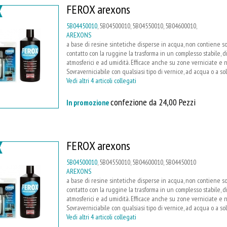
FEROX arexons
5B04450010
, 5B04500010, 5B04550010, 5B04600010,
AREXONS
a base di resine sintetiche disperse in acqua, non contiene sol
contatto con la ruggine la trasforma in un complesso stabile, d
atmosferici e ad umidità. Efficace anche su zone verniciate e 
Sovraverniciabile con qualsiasi tipo di vernice, ad acqua o a s
Vedi altri 4 articoli collegati
confezione da 24,00 Pezzi
In promozione
FEROX arexons
5B04500010
, 5B04550010, 5B04600010, 5B04450010
AREXONS
a base di resine sintetiche disperse in acqua, non contiene sol
contatto con la ruggine la trasforma in un complesso stabile, d
atmosferici e ad umidità. Efficace anche su zone verniciate e 
Sovraverniciabile con qualsiasi tipo di vernice, ad acqua o a s
Vedi altri 4 articoli collegati