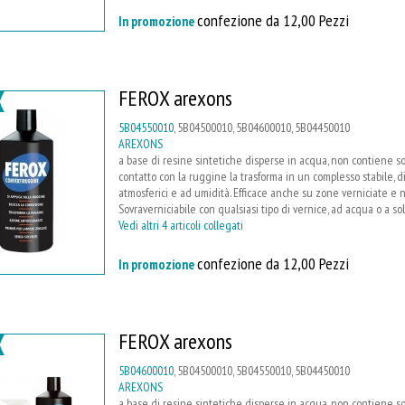
confezione da 12,00 Pezzi
In promozione
FEROX arexons
5B04550010
, 5B04500010, 5B04600010, 5B04450010
AREXONS
a base di resine sintetiche disperse in acqua, non contiene sol
contatto con la ruggine la trasforma in un complesso stabile, d
atmosferici e ad umidità. Efficace anche su zone verniciate e 
Sovraverniciabile con qualsiasi tipo di vernice, ad acqua o a s
Vedi altri 4 articoli collegati
confezione da 12,00 Pezzi
In promozione
FEROX arexons
5B04600010
, 5B04500010, 5B04550010, 5B04450010
AREXONS
a base di resine sintetiche disperse in acqua, non contiene sol