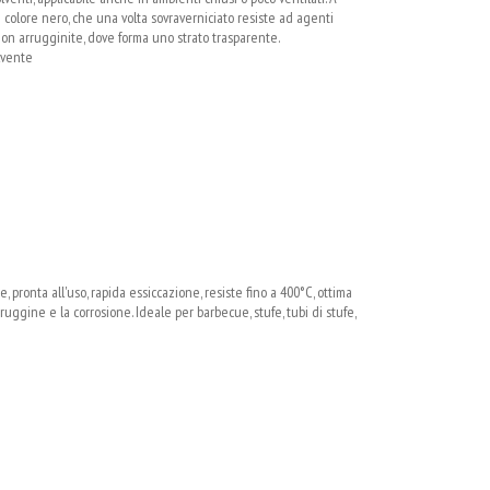
i colore nero, che una volta sovraverniciato resiste ad agenti
non arrugginite, dove forma uno strato trasparente.
olvente
ronta all'uso, rapida essiccazione, resiste fino a 400°C, ottima
 ruggine e la corrosione. Ideale per barbecue, stufe, tubi di stufe,