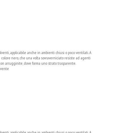
venti, applicabile anche in ambienti chiusi o poco ventilati. A
i colore nero, che una volta sovraverniciato resiste ad agenti
non arrugginite, dove forma uno strato trasparente.
olvente
venti, applicabile anche in ambienti chiusi o poco ventilati. A