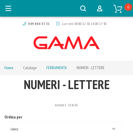
0
049 884 33 31
Lun-ven 08:00-12:30 14:00-17:30
Home
Catalogo
FERRAMENTA
NUMERI - LETTERE
NUMERI - LETTERE
Articoli
1
-
15
di
65
Ordina per
Codice