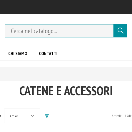
CHI SIAMO
CONTATTI
I
CATENE E ACCESSORI
r
Articoli
1
-
15
di
Codice