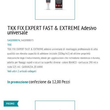
TKK FIX EXPERT FAST & EXTREME Adesivo
universale
5A02000074
, 5A02000073
TKK
TKK FIX EXPERT FAST & EXTREME adesivo universale di montaggio professionale di alta
qualità con elevata capacità di adesione iniziale (320kg/m2) ed ottime proprietà
meccaniche dopo l'indurimento, ideale per applicazioni che richiedono resistenza e durata,
adatto per fissaggi rapidi e sicuri su superfici diverse - colore BIANCO - cartuccia 290 ml e
tubo 125 ml - GARANZIA 20 ANNI
Vedi altri 2 articoli collegati
confezione da 12,00 Pezzi
In promozione
PROMO