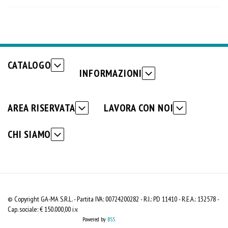
CATALOGO
INFORMAZIONI
AREA RISERVATA
LAVORA CON NOI
CHI SIAMO
© Copyright GA-MA S.R.L. - Partita IVA: 00724200282 - R.I.: PD 11410 - R.E.A.: 132578 -
Cap. sociale: € 150.000,00 i.v.
Powered by
BSS