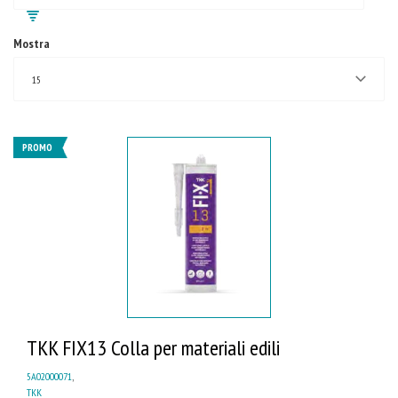
Mostra
15
PROMO
TKK FIX13 Colla per materiali edili
5A02000071
,
TKK