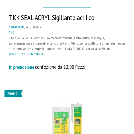
TKK SEAL ACRYL Sigillante acrilico
5A02000004
, 5A02000003
TKK
TKK SEAL ACRYL silicone acrilico monocomponente plastoelastico, base acqua,
sovraverniciabile e intonacabile, privo di solventi. Adatto per la sigillatura di materiali porosi
all'interno, anche su superfici umide - colori: BIANCO, GRIGIO - catuccia da 300 ml
Vedi altri 2 articoli collegati
confezione da 12,00 Pezzi
In promozione
PROMO