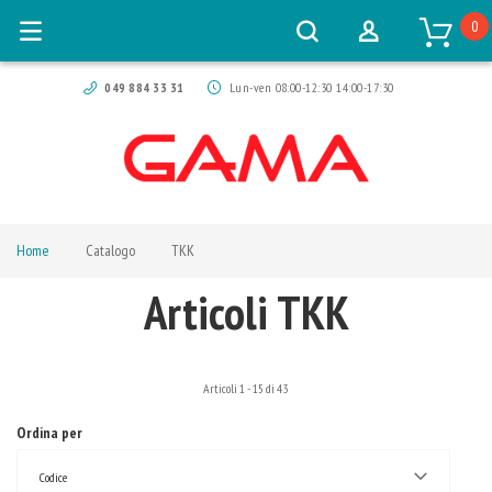
0
049 884 33 31
Lun-ven 08:00-12:30 14:00-17:30
Home
Catalogo
TKK
Articoli TKK
Articoli
1
-
15
di
43
Ordina per
Codice