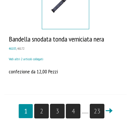
Bandella snodata tonda verniciata nera
46183
, 46172
Vedi altri 2 articoli collegati
confezione da 12,00 Pezzi
1
2
3
4
......
23