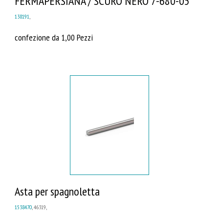
FERMAPERSIANA / SCURO NERO 7-680-05
138191
,
confezione da 1,00 Pezzi
Asta per spagnoletta
1538470
, 46319,