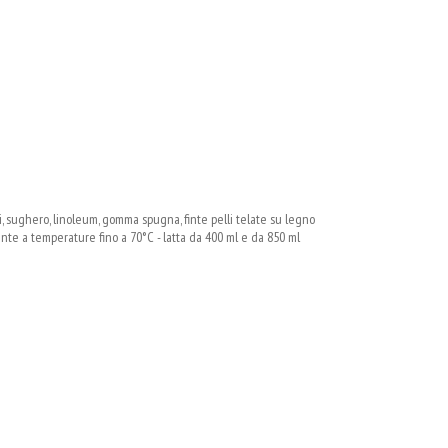
ici, sughero, linoleum, gomma spugna, finte pelli telate su legno
ente a temperature fino a 70°C - latta da 400 ml e da 850 ml