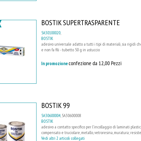
BOSTIK SUPERTRASPARENTE
5A30100020
,
BOSTIK
adesivo universale adatto a tutti i tipi di materiali, sia rigidi c
e non fa fili - tubetto 50 g in astuccio
confezione da 12,00 Pezzi
In promozione
BOSTIK 99
5A30600004
, 5A30600008
BOSTIK
adesivo a contatto specifico per l'incollaggio di laminati plast
compensato e truciolare, metallo, vetroresina, muratura; resist
Vedi altri 2 articoli collegati