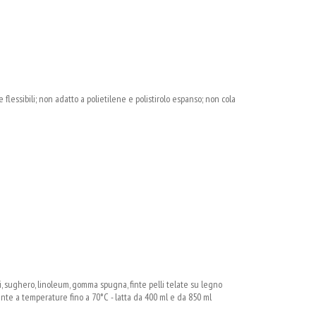
he flessibili; non adatto a polietilene e polistirolo espanso; non cola
ici, sughero, linoleum, gomma spugna, finte pelli telate su legno
ente a temperature fino a 70°C - latta da 400 ml e da 850 ml