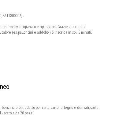
 5A11800002, ...
per hobby, artigianato e riparazioni. Grazie alla ridotta
calore (es. palloncini e addobbi). Si riscalda in soli 5 minuti.
aneo
i, benzina e olii; adatto per carta, cartone, legno e derivati, stoffa,
ml - scatola da 20 pezzi