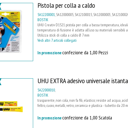
Pistola per colla a caldo
5A12200001
, 5A12000005, 5A12100015, 5A12000003, 5A12100020,
BOSTIK
UHU Creativ D1521 pistola per colla a bassa temperatura, ideale 
temperatura di fusione è adatta all'uso su materiali sensibili al 
Utilizza stick di colla a caldo Ø 7 mm
Vedi altri 7 articoli collegati
confezione da 1,00 Pezzi
In promozione
UHU EXTRA adesivo universale istant
5A22000010
,
BOSTIK
trasparente, non cola, non fa fili, elastico; resiste ad acqua, acid
feltro, cuoio, metalli, vetro, ceramica e plastica - tubetto da 20 
confezione da 1,00 Scatola
In promozione