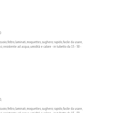
0
oio, feltro, laminati, moquettes, sughero; rapido, facile da usare,
, resistente ad acqua, umidità e calore - in tubetto da 15 - 50 -
0,
oio, feltro, laminati, moquettes, sughero; rapido, facile da usare,
, resistente ad acqua, umidità e calore - in tubetto da 15 - 50 -