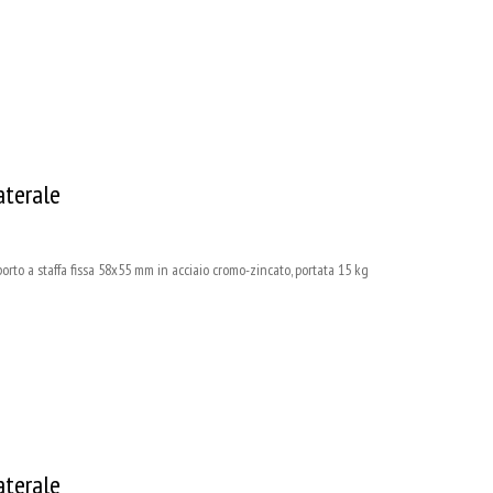
aterale
 a staffa fissa 58x55 mm in acciaio cromo-zincato, portata 15 kg
aterale