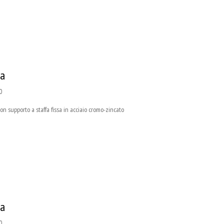
sa
0
supporto a staffa fissa in acciaio cromo-zincato
sa
0,