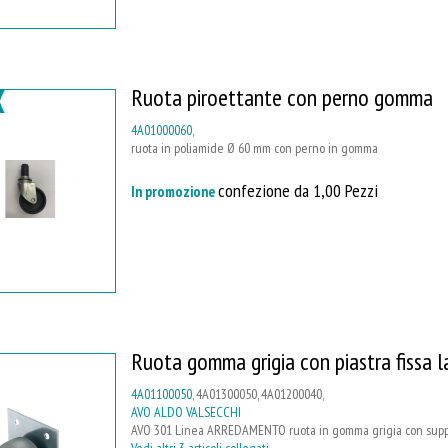
Ruota piroettante con perno gomma
4A01000060
,
ruota in poliamide Ø 60 mm con perno in gomma
confezione da 1,00 Pezzi
In promozione
Ruota gomma grigia con piastra fissa l
4A01100050
, 4A01300050, 4A01200040,
AVO ALDO VALSECCHI
AVO 301 Linea ARREDAMENTO ruota in gomma grigia con supporto
Vedi altri 3 articoli collegati