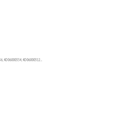
6, 4D06000334, 4D06000312...