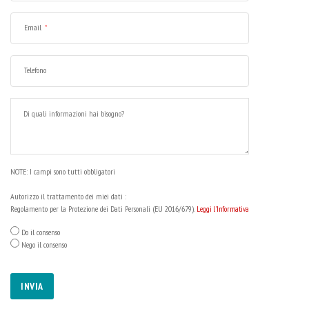
Email
Telefono
NOTE:
I campi sono tutti obbligatori
Autorizzo il trattamento dei miei dati :
Regolamento per la Protezione dei Dati Personali (EU 2016/679).
Leggi l'Informativa
Do
il consenso
Nego
il consenso
INVIA