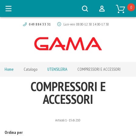
0
049 884 33 31
Lun-ven 08:00-12:30 14:00-17:30
Home
Catalogo
UTENSILERIA
COMPRESSORI E ACCESSORI
COMPRESSORI E
ACCESSORI
Articoli
1
-
15
di
210
Ordina per