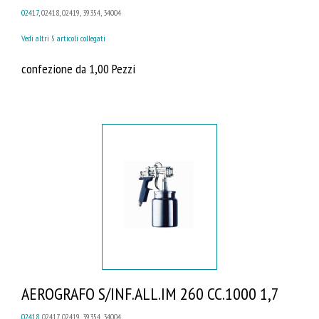
02417
, 02418, 02419, 39354, 34004
Vedi altri 5 articoli collegati
confezione da 1,00 Pezzi
AEROGRAFO S/INF.ALL.IM 260 CC.1000 1,7
02418
, 02417, 02419, 39354, 34004