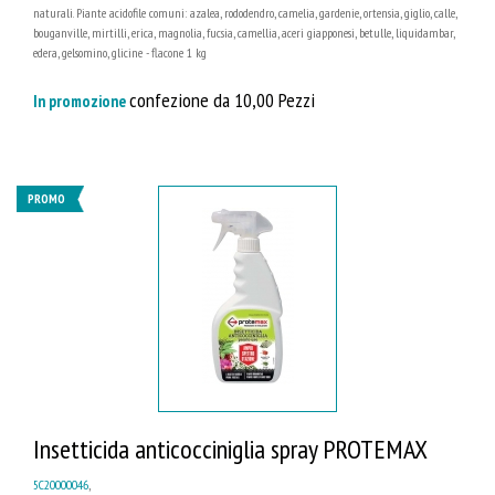
naturali. Piante acidofile comuni: azalea, rododendro, camelia, gardenie, ortensia, giglio, calle,
bouganville, mirtilli, erica, magnolia, fucsia, camellia, aceri giapponesi, betulle, liquidambar,
edera, gelsomino, glicine - flacone 1 kg
confezione da 10,00 Pezzi
In promozione
PROMO
Insetticida anticocciniglia spray PROTEMAX
5C20000046
,