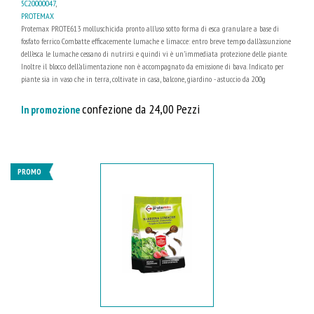
5C20000047
,
PROTEMAX
Protemax PROTE613 molluschicida pronto all’uso sotto forma di esca granulare a base di
fosfato ferrico. Combatte efficacemente lumache e limacce: entro breve tempo dall’assunzione
dell’esca le lumache cessano di nutrirsi e quindi vi è un’immediata protezione delle piante.
Inoltre il blocco dell’alimentazione non è accompagnato da emissione di bava. Indicato per
piante sia in vaso che in terra, coltivate in casa, balcone, giardino - astuccio da 200g
confezione da 24,00 Pezzi
In promozione
PROMO