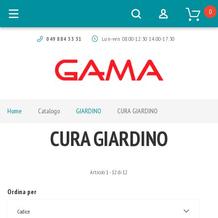
0
049 884 33 31
Lun-ven 08:00-12:30 14:00-17:30
Home
Catalogo
GIARDINO
CURA GIARDINO
CURA GIARDINO
Articoli
1
-
12
di
12
Ordina per
Codice