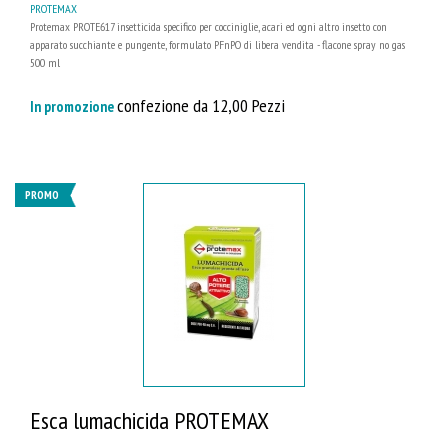
PROTEMAX
Protemax PROTE617 insetticida specifico per cocciniglie, acari ed ogni altro insetto con
apparato succhiante e pungente, formulato PFnPO di libera vendita - flacone spray no gas
500 ml
confezione da 12,00 Pezzi
In promozione
PROMO
Esca lumachicida PROTEMAX