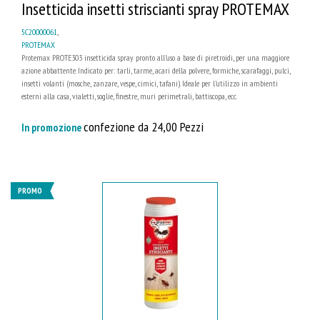
Insetticida insetti striscianti spray PROTEMAX
5C20000061
,
PROTEMAX
Protemax PROTE303 insetticida spray pronto all’uso a base di piretroidi, per una maggiore
azione abbattente. Indicato per: tarli, tarme, acari della polvere, formiche, scarafaggi, pulci,
insetti volanti (mosche, zanzare, vespe, cimici, tafani). Ideale per l’utilizzo in ambienti
esterni alla casa, vialetti, soglie, finestre, muri perimetrali, battiscopa, ecc.
confezione da 24,00 Pezzi
In promozione
PROMO