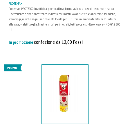
PROTEMAX
Protemax PROTE300 insetticida pronto all’uso, formulazione a base di tetrametrina per
un'eccellente azione abbattente. Indicato per insetti volanti e striscianti come: formiche,
scarafaggi, mosche, ragni, zanzare, etc. Ideale per l’utilizzo in ambienti esterni ed interni
alla casa, vialetti, soglie, finestre, muri perimetrali, battiscopa etc. - flacone spray NO-GAS 500
ml
confezione da 12,00 Pezzi
In promozione
PROMO