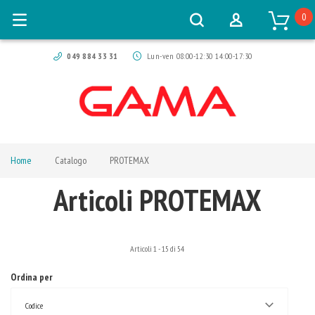
0
049 884 33 31
Lun-ven 08:00-12:30 14:00-17:30
Home
Catalogo
PROTEMAX
Articoli PROTEMAX
Articoli
1
-
15
di
54
Ordina per
Codice