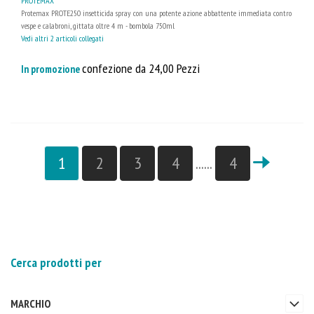
PROTEMAX
Protemax PROTE250 insetticida spray con una potente azione abbattente immediata contro
vespe e calabroni, gittata oltre 4 m - bombola 750ml
Vedi altri 2 articoli collegati
confezione da 24,00 Pezzi
In promozione
1
2
3
4
......
4
Cerca prodotti per
MARCHIO