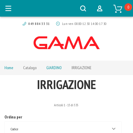
0
049 884 33 31
Lun-ven 08:00-12:30 14:00-17:30
Home
Catalogo
GIARDINO
IRRIGAZIONE
IRRIGAZIONE
Articoli
1
-
15
di
535
Ordina per
Codice