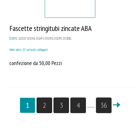
Fascette stringitubi zincate ABA
03295
, 10187, 03296, 03297, 03298, 03299, 03300...
Vedi altri 22 articoli collegati
confezione da 50,00 Pezzi
1
2
3
4
......
36