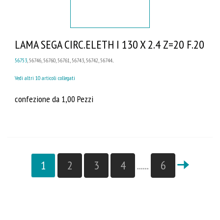
LAMA SEGA CIRC.ELETH I 130 X 2.4 Z=20 F.20
56753
, 56746, 56760, 56761, 56743, 56742, 56744...
Vedi altri 10 articoli collegati
confezione da 1,00 Pezzi
1
2
3
4
......
6