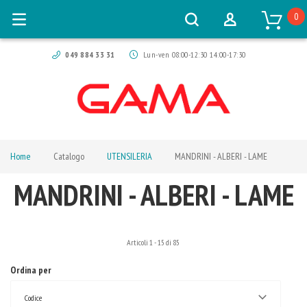
0
049 884 33 31
Lun-ven 08:00-12:30 14:00-17:30
Home
Catalogo
UTENSILERIA
MANDRINI - ALBERI - LAME
MANDRINI - ALBERI - LAME
Articoli
1
-
15
di
85
Ordina per
Codice