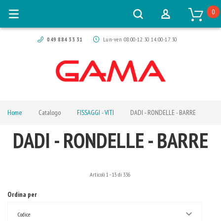
0
049 884 33 31
Lun-ven 08:00-12:30 14:00-17:30
Home
Catalogo
FISSAGGI - VITI
DADI - RONDELLE - BARRE
DADI - RONDELLE - BARRE
Articoli
1
-
15
di
336
Ordina per
Codice