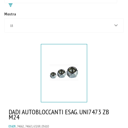
Mostra
15
DADI AUTOBLOCCANTI ESAG. UNI7473 ZB
M24
05609
, 74662, 74663, 63269, 05610