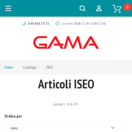
0
049 884 33 31
Lun-ven 08:00-12:30 14:00-17:30
Home
Catalogo
ISEO
Articoli ISEO
Articoli
1
-
15
di
175
Ordina per
Codice