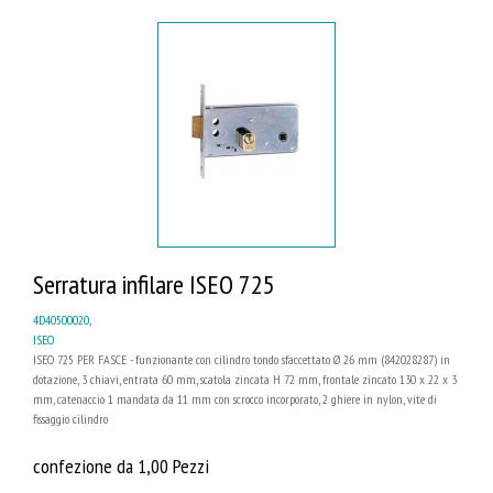
Serratura infilare ISEO 725
4D40500020
,
ISEO
ISEO 725 PER FASCE - funzionante con cilindro tondo sfaccettato Ø 26 mm (842028287) in
dotazione, 3 chiavi, entrata 60 mm, scatola zincata H 72 mm, frontale zincato 130 x 22 x 3
mm, catenaccio 1 mandata da 11 mm con scrocco incorporato, 2 ghiere in nylon, vite di
fissaggio cilindro
confezione da 1,00 Pezzi