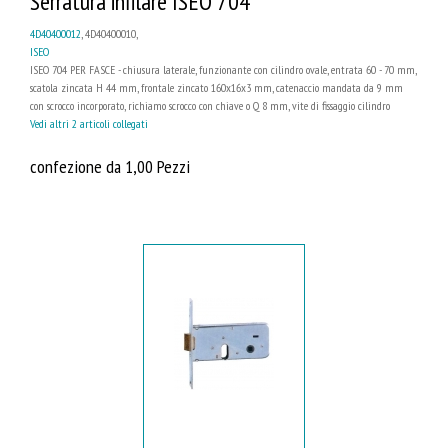
Serratura infilare ISEO 704
4D40400012
, 4D40400010,
ISEO
ISEO 704 PER FASCE - chiusura laterale, funzionante con cilindro ovale, entrata 60 - 70 mm,
scatola zincata H 44 mm, frontale zincato 160x16x3 mm, catenaccio mandata da 9 mm
con scrocco incorporato, richiamo scrocco con chiave o Q 8 mm, vite di fissaggio cilindro
Vedi altri 2 articoli collegati
confezione da 1,00 Pezzi