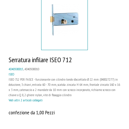
Serratura infilare ISEO 712
4D40500015
, 4D40500010
ISEO
ISEO 712 PER FASCE - funzionante con cilindro tondo sfaccettato Ø 22 mm (840027277) in
dotazione, 3 chiavi, entrata 60 - 70 mm, scatola zincata H 64 mm, frontale zincato 160 x 16
x 3 mm, catenaccio a 2 mandate da 10 mm con scrocco incorporato, richiamo scrocco con
chiave o Q 8, 2 ghiere nylon, vite di fissaggio cilindro
Vedi altri 2 articoli collegati
confezione da 1,00 Pezzi