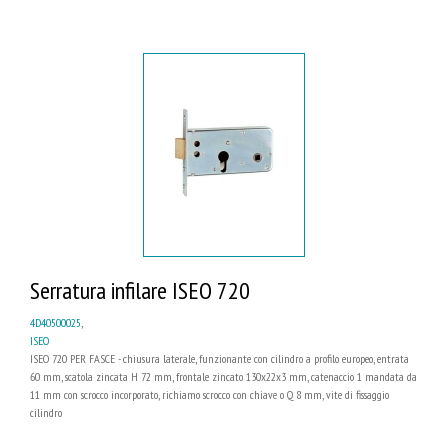
Serratura infilare ISEO 720
4D40500025
,
ISEO
ISEO 720 PER FASCE - chiusura laterale, funzionante con cilindro a profilo europeo, entrata
60 mm, scatola zincata H 72 mm, frontale zincato 130x22x3 mm, catenaccio 1 mandata da
11 mm con scrocco incorporato, richiamo scrocco con chiave o Q 8 mm, vite di fissaggio
cilindro