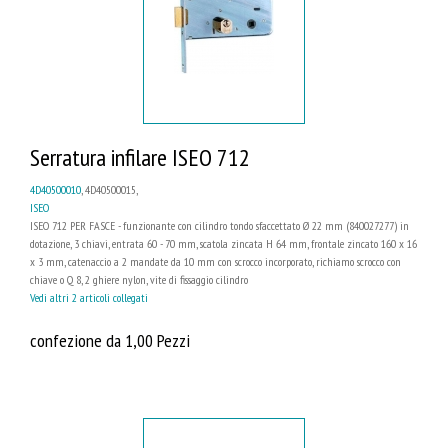
Serratura infilare ISEO 712
4D40500010
, 4D40500015,
ISEO
ISEO 712 PER FASCE - funzionante con cilindro tondo sfaccettato Ø 22 mm (840027277) in
dotazione, 3 chiavi, entrata 60 - 70 mm, scatola zincata H 64 mm, frontale zincato 160 x 16
x 3 mm, catenaccio a 2 mandate da 10 mm con scrocco incorporato, richiamo scrocco con
chiave o Q 8, 2 ghiere nylon, vite di fissaggio cilindro
Vedi altri 2 articoli collegati
confezione da 1,00 Pezzi