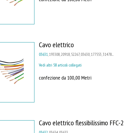
Cavo elettrico
03631
, 193308, 20918, 52267, 03630, 177553, 31478...
Vedi altri 58 articoli collegati
confezione da 100,00 Metri
Cavo elettrico flessibilissimo FFC-2
03632
, 03634, 03633