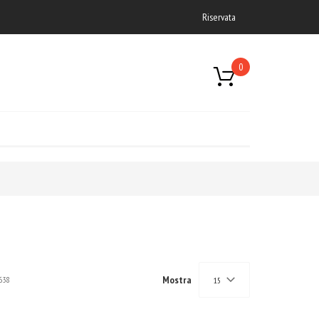
Riservata
0
Mostra
638
15