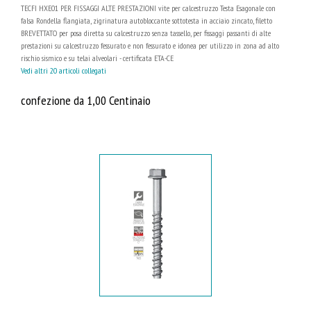
TECFI HXE01 PER FISSAGGI ALTE PRESTAZIONI vite per calcestruzzo Testa Esagonale con
falsa Rondella flangiata, zigrinatura autobloccante sottotesta in acciaio zincato, filetto
BREVETTATO per posa diretta su calcestruzzo senza tassello, per fissaggi passanti di alte
prestazioni su calcestruzzo fessurato e non fessurato e idonea per utilizzo in zona ad alto
rischio sismico e su telai alveolari - certificata ETA-CE
Vedi altri 20 articoli collegati
confezione da 1,00 Centinaio