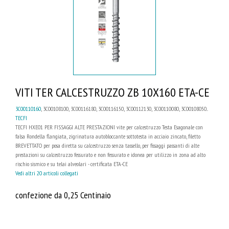
VITI TER CALCESTRUZZO ZB 10X160 ETA-CE
3C00110160
, 3C00108100, 3C00116180, 3C00116150, 3C00112130, 3C00110080, 3C00108050...
TECFI
TECFI HXE01 PER FISSAGGI ALTE PRESTAZIONI vite per calcestruzzo Testa Esagonale con
falsa Rondella flangiata, zigrinatura autobloccante sottotesta in acciaio zincato, filetto
BREVETTATO per posa diretta su calcestruzzo senza tassello, per fissaggi passanti di alte
prestazioni su calcestruzzo fessurato e non fessurato e idonea per utilizzo in zona ad alto
rischio sismico e su telai alveolari - certificata ETA-CE
Vedi altri 20 articoli collegati
confezione da 0,25 Centinaio