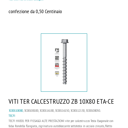
confezione da 0,50 Centinaio
VITI TER CALCESTRUZZO ZB 10X80 ETA-CE
3C00110080
, 3C00108100, 3C00116180, 3C00116150, 3C00112130, 3C00108050...
TECFI
TECFI HXE01 PER FISSAGGI ALTE PRESTAZIONI vite per calcestruzzo Testa Esagonale con
falsa Rondella flangiata, zigrinatura autobloccante sottotesta in acciaio zincato, filetto