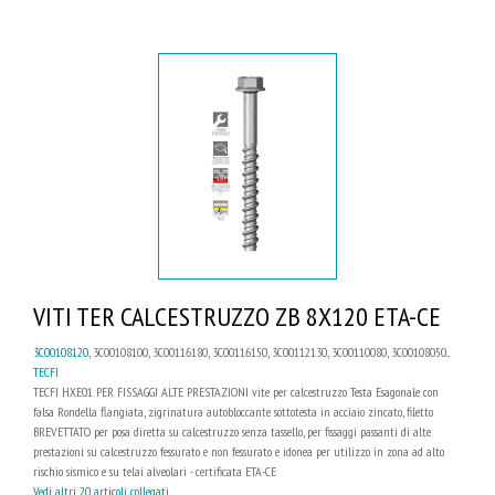
VITI TER CALCESTRUZZO ZB 8X120 ETA-CE
3C00108120
, 3C00108100, 3C00116180, 3C00116150, 3C00112130, 3C00110080, 3C00108050...
TECFI
TECFI HXE01 PER FISSAGGI ALTE PRESTAZIONI vite per calcestruzzo Testa Esagonale con
falsa Rondella flangiata, zigrinatura autobloccante sottotesta in acciaio zincato, filetto
BREVETTATO per posa diretta su calcestruzzo senza tassello, per fissaggi passanti di alte
prestazioni su calcestruzzo fessurato e non fessurato e idonea per utilizzo in zona ad alto
rischio sismico e su telai alveolari - certificata ETA-CE
Vedi altri 20 articoli collegati