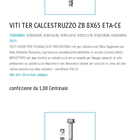
VITI TER CALCESTRUZZO ZB 8X65 ETA-CE
3C00108065
, 3C00108100, 3C00116180, 3C00116150, 3C00112130, 3C00110080, 3C00108050...
TECFI
TECFI HXE01 PER FISSAGGI ALTE PRESTAZIONI vite per calcestruzzo Testa Esagonale con
falsa Rondella flangiata, zigrinatura autobloccante sottotesta in acciaio zincato, filetto
BREVETTATO per posa diretta su calcestruzzo senza tassello, per fissaggi passanti di alte
prestazioni su calcestruzzo fessurato e non fessurato e idonea per utilizzo in zona ad alto
rischio sismico e su telai alveolari - certificata ETA-CE
Vedi altri 20 articoli collegati
confezione da 1,00 Centinaio