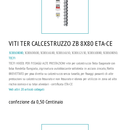
VITI TER CALCESTRUZZO ZB 8X80 ETA-CE
3C00108080
, 3C00108100, 3C00116180, 3C00116150, 3C00112130, 3C00110080, 3C00108050...
TECFI
TECFI HXE01 PER FISSAGGI ALTE PRESTAZIONI vite per calcestruzzo Testa Esagonale con
falsa Rondella flangiata, zigrinatura autobloccante sottotesta in acciaio zincato, filetto
BREVETTATO per posa diretta su calcestruzzo senza tassello, per fissaggi passanti di alte
prestazioni su calcestruzzo fessurato e non fessurato e idonea per utilizzo in zona ad alto
rischio sismico e su telai alveolari - certificata ETA-CE
Vedi altri 20 articoli collegati
confezione da 0,50 Centinaio