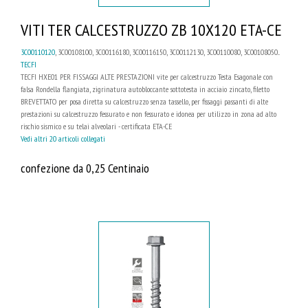
VITI TER CALCESTRUZZO ZB 10X120 ETA-CE
3C00110120
, 3C00108100, 3C00116180, 3C00116150, 3C00112130, 3C00110080, 3C00108050...
TECFI
TECFI HXE01 PER FISSAGGI ALTE PRESTAZIONI vite per calcestruzzo Testa Esagonale con
falsa Rondella flangiata, zigrinatura autobloccante sottotesta in acciaio zincato, filetto
BREVETTATO per posa diretta su calcestruzzo senza tassello, per fissaggi passanti di alte
prestazioni su calcestruzzo fessurato e non fessurato e idonea per utilizzo in zona ad alto
rischio sismico e su telai alveolari - certificata ETA-CE
Vedi altri 20 articoli collegati
confezione da 0,25 Centinaio