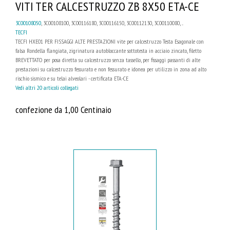
VITI TER CALCESTRUZZO ZB 8X50 ETA-CE
3C00108050
, 3C00108100, 3C00116180, 3C00116150, 3C00112130, 3C00110080, ...
TECFI
TECFI HXE01 PER FISSAGGI ALTE PRESTAZIONI vite per calcestruzzo Testa Esagonale con
falsa Rondella flangiata, zigrinatura autobloccante sottotesta in acciaio zincato, filetto
BREVETTATO per posa diretta su calcestruzzo senza tassello, per fissaggi passanti di alte
prestazioni su calcestruzzo fessurato e non fessurato e idonea per utilizzo in zona ad alto
rischio sismico e su telai alveolari - certificata ETA-CE
Vedi altri 20 articoli collegati
confezione da 1,00 Centinaio