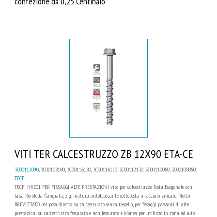
confezione da 0,25 Centinaio
VITI TER CALCESTRUZZO ZB 12X90 ETA-CE
3C00112090
, 3C00108100, 3C00116180, 3C00116150, 3C00112130, 3C00110080, 3C00108050...
TECFI
TECFI HXE01 PER FISSAGGI ALTE PRESTAZIONI vite per calcestruzzo Testa Esagonale con
falsa Rondella flangiata, zigrinatura autobloccante sottotesta in acciaio zincato, filetto
BREVETTATO per posa diretta su calcestruzzo senza tassello, per fissaggi passanti di alte
prestazioni su calcestruzzo fessurato e non fessurato e idonea per utilizzo in zona ad alto