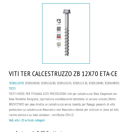
VITI TER CALCESTRUZZO ZB 12X70 ETA-CE
3C00112070
, 3C00108100, 3C00116180, 3C00116150, 3C00112130, 3C00110080, 3C00108050...
TECFI
TECFI HXE01 PER FISSAGGI ALTE PRESTAZIONI vite per calcestruzzo Testa Esagonale con
falsa Rondella flangiata, zigrinatura autobloccante sottotesta in acciaio zincato, filetto
BREVETTATO per posa diretta su calcestruzzo senza tassello, per fissaggi passanti di alte
prestazioni su calcestruzzo fessurato e non fessurato e idonea per utilizzo in zona ad alto
rischio sismico e su telai alveolari - certificata ETA-CE
Vedi altri 20 articoli collegati