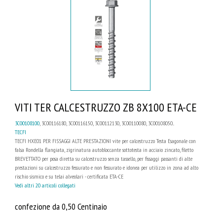
VITI TER CALCESTRUZZO ZB 8X100 ETA-CE
3C00108100
, 3C00116180, 3C00116150, 3C00112130, 3C00110080, 3C00108050...
TECFI
TECFI HXE01 PER FISSAGGI ALTE PRESTAZIONI vite per calcestruzzo Testa Esagonale con
falsa Rondella flangiata, zigrinatura autobloccante sottotesta in acciaio zincato, filetto
BREVETTATO per posa diretta su calcestruzzo senza tassello, per fissaggi passanti di alte
prestazioni su calcestruzzo fessurato e non fessurato e idonea per utilizzo in zona ad alto
rischio sismico e su telai alveolari - certificata ETA-CE
Vedi altri 20 articoli collegati
confezione da 0,50 Centinaio