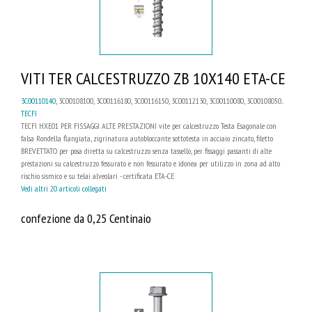
VITI TER CALCESTRUZZO ZB 10X140 ETA-CE
3C00110140
, 3C00108100, 3C00116180, 3C00116150, 3C00112130, 3C00110080, 3C00108050...
TECFI
TECFI HXE01 PER FISSAGGI ALTE PRESTAZIONI vite per calcestruzzo Testa Esagonale con
falsa Rondella flangiata, zigrinatura autobloccante sottotesta in acciaio zincato, filetto
BREVETTATO per posa diretta su calcestruzzo senza tassello, per fissaggi passanti di alte
prestazioni su calcestruzzo fessurato e non fessurato e idonea per utilizzo in zona ad alto
rischio sismico e su telai alveolari - certificata ETA-CE
Vedi altri 20 articoli collegati
confezione da 0,25 Centinaio