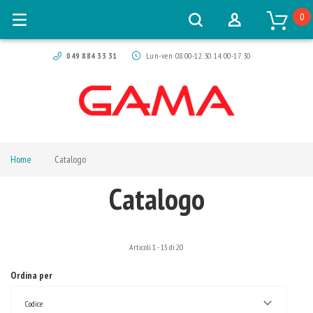
0
049 884 33 31
Lun-ven 08:00-12:30 14:00-17:30
Home
Catalogo
Catalogo
Articoli
1
-
15
di
20
Ordina per
Codice