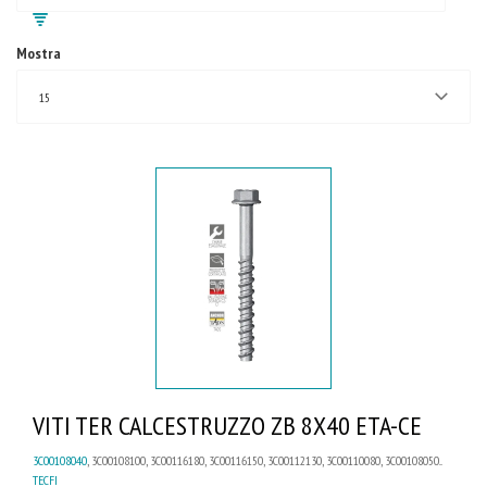
Mostra
15
VITI TER CALCESTRUZZO ZB 8X40 ETA-CE
3C00108040
, 3C00108100, 3C00116180, 3C00116150, 3C00112130, 3C00110080, 3C00108050...
TECFI