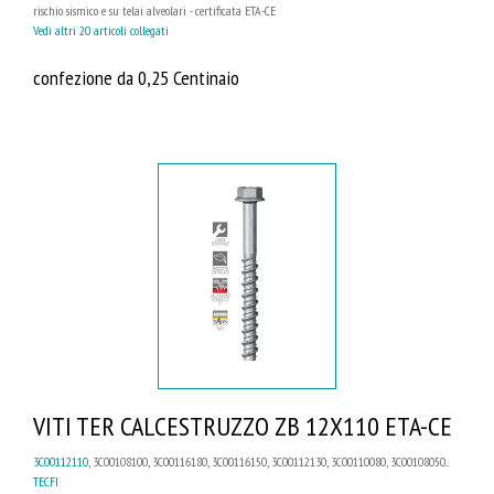
rischio sismico e su telai alveolari - certificata ETA-CE
Vedi altri 20 articoli collegati
confezione da 0,25 Centinaio
VITI TER CALCESTRUZZO ZB 12X110 ETA-CE
3C00112110
, 3C00108100, 3C00116180, 3C00116150, 3C00112130, 3C00110080, 3C00108050...
TECFI