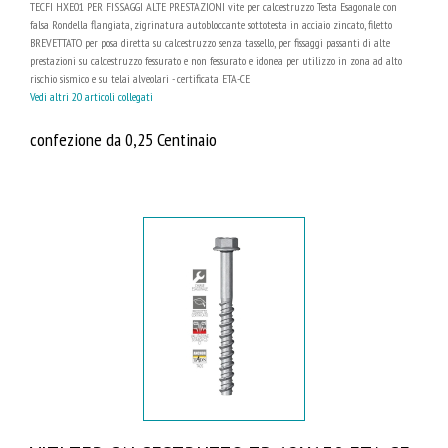
TECFI HXE01 PER FISSAGGI ALTE PRESTAZIONI vite per calcestruzzo Testa Esagonale con
falsa Rondella flangiata, zigrinatura autobloccante sottotesta in acciaio zincato, filetto
BREVETTATO per posa diretta su calcestruzzo senza tassello, per fissaggi passanti di alte
prestazioni su calcestruzzo fessurato e non fessurato e idonea per utilizzo in zona ad alto
rischio sismico e su telai alveolari - certificata ETA-CE
Vedi altri 20 articoli collegati
confezione da 0,25 Centinaio