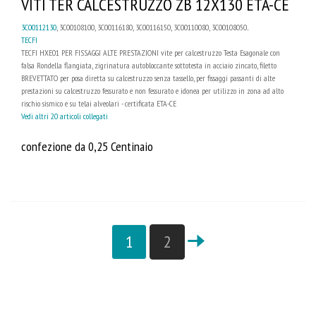
VITI TER CALCESTRUZZO ZB 12X130 ETA-CE
3C00112130
, 3C00108100, 3C00116180, 3C00116150, 3C00110080, 3C00108050...
TECFI
TECFI HXE01 PER FISSAGGI ALTE PRESTAZIONI vite per calcestruzzo Testa Esagonale con
falsa Rondella flangiata, zigrinatura autobloccante sottotesta in acciaio zincato, filetto
BREVETTATO per posa diretta su calcestruzzo senza tassello, per fissaggi passanti di alte
prestazioni su calcestruzzo fessurato e non fessurato e idonea per utilizzo in zona ad alto
rischio sismico e su telai alveolari - certificata ETA-CE
Vedi altri 20 articoli collegati
confezione da 0,25 Centinaio
1
2