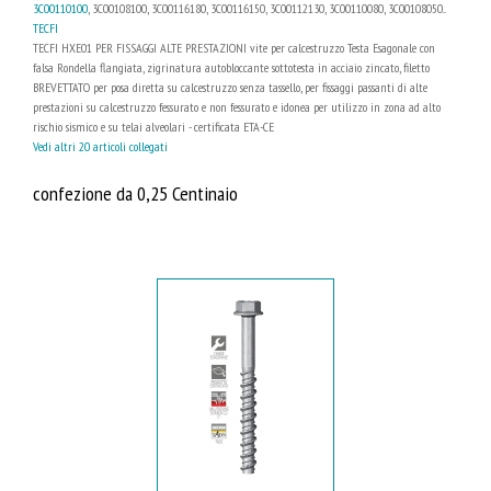
3C00110100
, 3C00108100, 3C00116180, 3C00116150, 3C00112130, 3C00110080, 3C00108050...
TECFI
TECFI HXE01 PER FISSAGGI ALTE PRESTAZIONI vite per calcestruzzo Testa Esagonale con
falsa Rondella flangiata, zigrinatura autobloccante sottotesta in acciaio zincato, filetto
BREVETTATO per posa diretta su calcestruzzo senza tassello, per fissaggi passanti di alte
prestazioni su calcestruzzo fessurato e non fessurato e idonea per utilizzo in zona ad alto
rischio sismico e su telai alveolari - certificata ETA-CE
Vedi altri 20 articoli collegati
confezione da 0,25 Centinaio