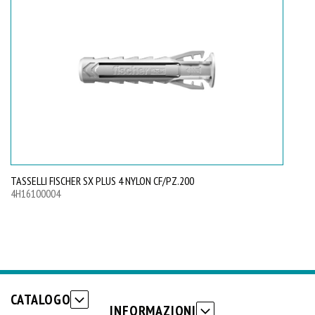
TASSELLI FISCHER SX PLUS 4 NYLON CF/PZ.200
TA
4H16100004
4H
CATALOGO
INFORMAZIONI