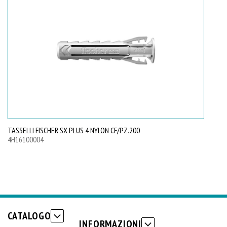
TASSELLI FISCHER SX PLUS 4 NYLON CF/PZ.200
TA
4H16100004
4H
CATALOGO
INFORMAZIONI