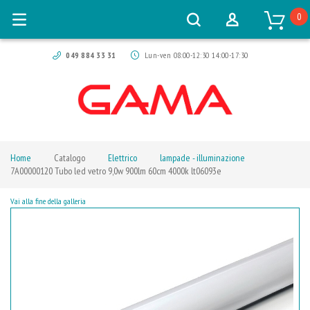
0
049 884 33 31
Lun-ven 08:00-12:30 14:00-17:30
Home
Catalogo
Elettrico
lampade - illuminazione
7A00000120 Tubo led vetro 9,0w 900lm 60cm 4000k lt06093e
Vai alla fine della galleria