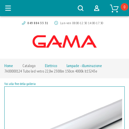
0
049 884 33 31
Lun-ven 08:00-12:30 14:00-17:30
Home
Catalogo
Elettrico
lampade - illuminazione
7A00000124 Tubo led vetro 22,0w 2300lm 150cm 4000k lt15243e
Vai alla fine della galleria