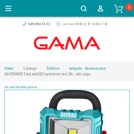
0
049 884 33 31
Lun-ven 08:00-12:30 14:00-17:30
Home
Catalogo
Elettrico
lampade - illuminazione
6X47044000 Total twli2025 proiettore led 20v - solo corpo
Vai alla fine della galleria