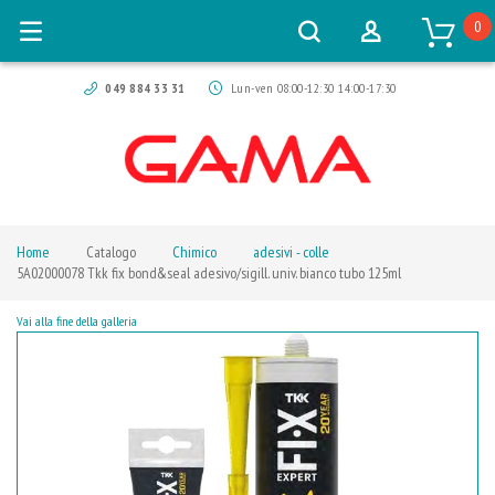
0
049 884 33 31
Lun-ven 08:00-12:30 14:00-17:30
Home
Catalogo
Chimico
adesivi - colle
5A02000078 Tkk fix bond&seal adesivo/sigill. univ. bianco tubo 125ml
Vai alla fine della galleria