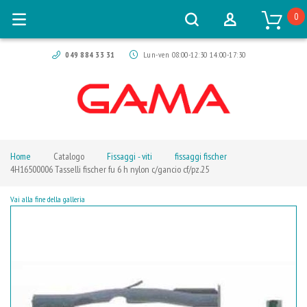
0
049 884 33 31
Lun-ven 08:00-12:30 14:00-17:30
Home
Catalogo
Fissaggi - viti
fissaggi fischer
4H16500006 Tasselli fischer fu 6 h nylon c/gancio cf/pz.25
Vai alla fine della galleria