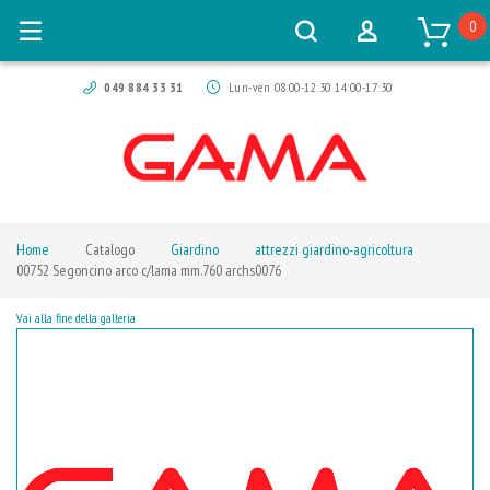
0
049 884 33 31
Lun-ven 08:00-12:30 14:00-17:30
Home
Catalogo
Giardino
attrezzi giardino-agricoltura
00752 Segoncino arco c/lama mm.760 archs0076
Vai alla fine della galleria