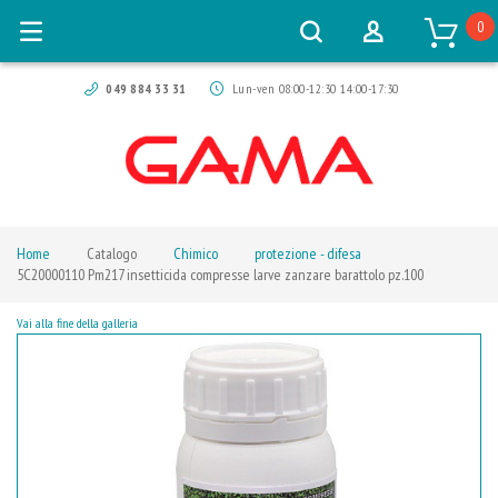
0
049 884 33 31
Lun-ven 08:00-12:30 14:00-17:30
Home
Catalogo
Chimico
protezione - difesa
5C20000110 Pm217 insetticida compresse larve zanzare barattolo pz.100
Vai alla fine della galleria