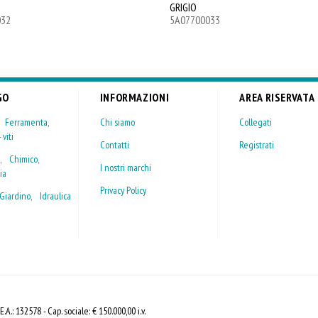
GRIGIO
032
5A07700033
GO
INFORMAZIONI
AREA RISERVATA
,
Ferramenta
,
Chi siamo
Collegati
 viti
Contatti
Registrati
,
Chimico
,
I nostri marchi
ia
Privacy Policy
Giardino
,
Idraulica
A.: 132578 - Cap. sociale: € 150.000,00 i.v.