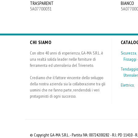
TRASPARENT
BIANCO
5A07700031
5A07700
CHI SIAMO
CATALO
Con oltre 40 anni di esperienza, GA-MA S.R.L. è
Sicurezza
una realtà solida leader nelle forniture di
Fissaggi -
ferramenta ed utensileria del Triveneto.
Tendaggio
Utensiler
Crediamo che il fattore vincente dello sviluppo
della nostra azienda sia la collaborazione tra gli
Elettrico
,
uomini che ne fanno parte, rendendoli i veri
protagonisti di ogni successo.
© Copyright GA-MA S.R.L. - Partita IVA: 00724200282 - R.I.: PD 11410 - R.E.