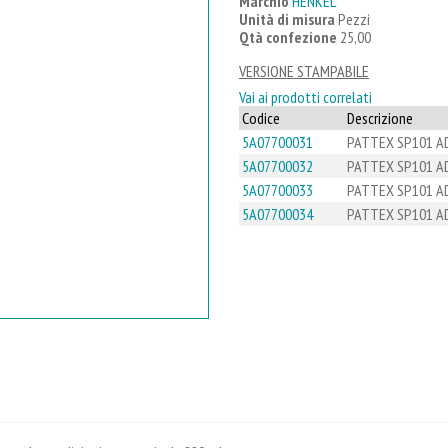
Marchio
HENKEL
Unità di misura
Pezzi
Qtà confezione
25,00
VERSIONE STAMPABILE
Vai ai prodotti correlati
Codice
Descrizione
5A07700031
PATTEX SP101 A
5A07700032
PATTEX SP101 AD
5A07700033
PATTEX SP101 AD
5A07700034
PATTEX SP101 AD