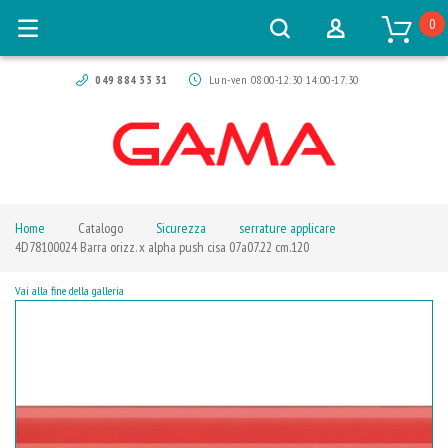
0
049 884 33 31
Lun-ven 08:00-12:30 14:00-17:30
Home
Catalogo
Sicurezza
serrature applicare
4D78100024 Barra orizz. x alpha push cisa 07a07.22 cm.120
Vai alla fine della galleria