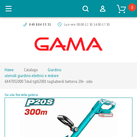
0
049 884 33 31
Lun-ven 08:00-12:30 14:00-17:30
Home
Catalogo
Giardino
utensili giardino elettrici e motore
6X47052000 Total tgtli2001 tagliabordi batteria 20v - solo
Vai alla fine della galleria