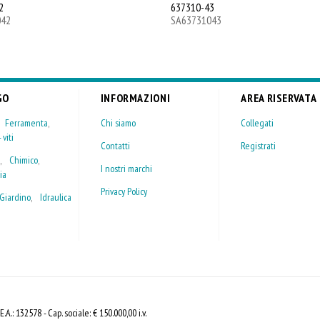
2
637310-43
042
SA63731043
GO
INFORMAZIONI
AREA RISERVATA
,
Ferramenta
,
Chi siamo
Collegati
 viti
Contatti
Registrati
,
Chimico
,
I nostri marchi
ia
Privacy Policy
Giardino
,
Idraulica
A.: 132578 - Cap. sociale: € 150.000,00 i.v.