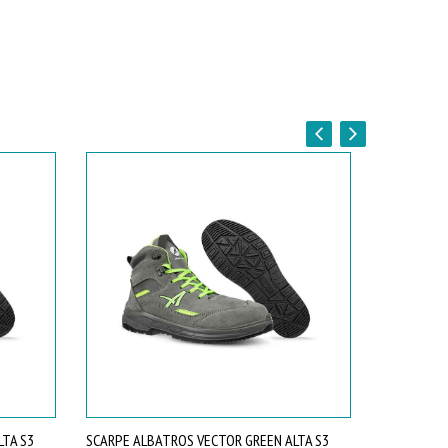
LTA S3
SCARPE ALBATROS VECTOR GREEN ALTA S3
SCARPE AL