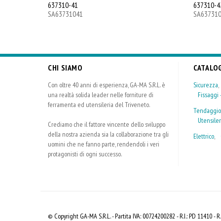
637310-41
637310-4
SA63731041
SA63731
CHI SIAMO
CATALO
Con oltre 40 anni di esperienza, GA-MA S.R.L. è
Sicurezza
una realtà solida leader nelle forniture di
Fissaggi -
ferramenta ed utensileria del Triveneto.
Tendaggio
Utensiler
Crediamo che il fattore vincente dello sviluppo
della nostra azienda sia la collaborazione tra gli
Elettrico
,
uomini che ne fanno parte, rendendoli i veri
protagonisti di ogni successo.
© Copyright GA-MA S.R.L. - Partita IVA: 00724200282 - R.I.: PD 11410 - R.E.