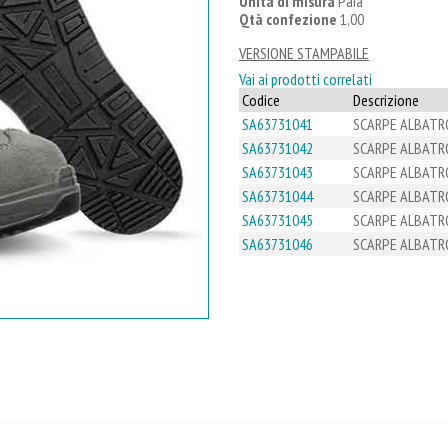
Unità di misura
Paia
Qtà confezione
1,00
VERSIONE STAMPABILE
Vai ai prodotti correlati
Codice
Descrizione
SA63731041
SCARPE ALBATRO
SA63731042
SCARPE ALBATRO
SA63731043
SCARPE ALBATRO
SA63731044
SCARPE ALBATRO
SA63731045
SCARPE ALBATRO
SA63731046
SCARPE ALBATRO