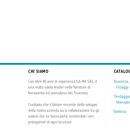
CHI SIAMO
CATALO
Con oltre 40 anni di esperienza, GA-MA S.R.L. è
Sicurezza
una realtà solida leader nelle forniture di
Fissaggi -
ferramenta ed utensileria del Triveneto.
Tendaggio
Utensiler
Crediamo che il fattore vincente dello sviluppo
della nostra azienda sia la collaborazione tra gli
Elettrico
,
uomini che ne fanno parte, rendendoli i veri
protagonisti di ogni successo.