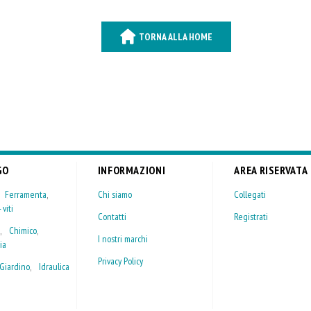
TORNA ALLA HOME
GO
INFORMAZIONI
AREA RISERVATA
,
Ferramenta
,
Chi siamo
Collegati
 viti
Contatti
Registrati
,
Chimico
,
I nostri marchi
ia
Privacy Policy
Giardino
,
Idraulica