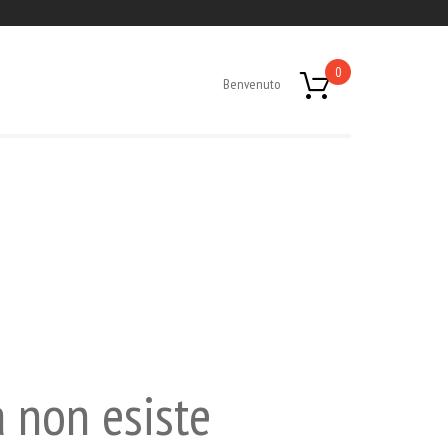
0
Benvenuto
a non esiste