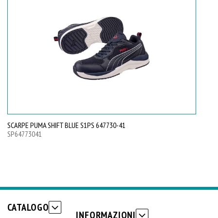
SCARPE PUMA SHIFT BLUE S1PS 647730-41
SC
SP64773041
SP
CATALOGO
INFORMAZIONI