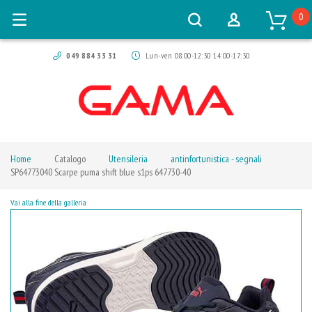
0
049 884 33 31
Lun-ven 08:00-12:30 14:00-17:30
Home
Catalogo
Utensileria
antinfortunistica - segnali
SP64773040 Scarpe puma shift blue s1ps 647730-40
Vai alla fine della galleria