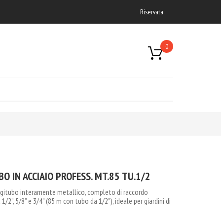
Riservata
0
O IN ACCIAIO PROFESS. MT.85 TU.1/2
lgitubo interamente metallico, completo di raccordo
2”, 5/8” e 3/4” (85 m con tubo da 1/2"), ideale per giardini di