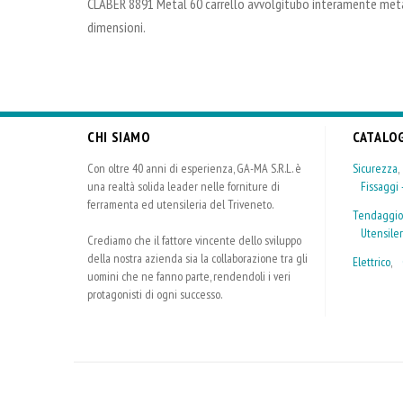
CLABER 8891 Metal 60 carrello avvolgitubo interamente metalli
dimensioni.
CHI SIAMO
CATALO
Con oltre 40 anni di esperienza, GA-MA S.R.L. è
Sicurezza
una realtà solida leader nelle forniture di
Fissaggi -
ferramenta ed utensileria del Triveneto.
Tendaggio
Utensiler
Crediamo che il fattore vincente dello sviluppo
della nostra azienda sia la collaborazione tra gli
Elettrico
,
uomini che ne fanno parte, rendendoli i veri
protagonisti di ogni successo.