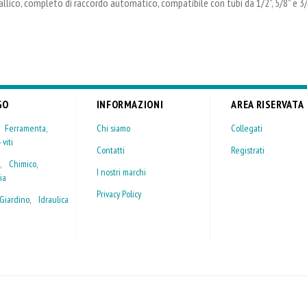
co, completo di raccordo automatico, compatibile con tubi da 1/2”, 5/8” e 3/4”
GO
INFORMAZIONI
AREA RISERVATA
,
Ferramenta
,
Chi siamo
Collegati
 viti
Contatti
Registrati
,
Chimico
,
I nostri marchi
ia
Privacy Policy
Giardino
,
Idraulica