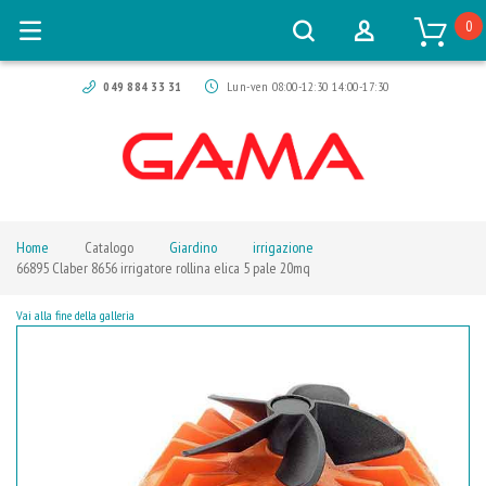
0
049 884 33 31
Lun-ven 08:00-12:30 14:00-17:30
Home
Catalogo
Giardino
irrigazione
66895 Claber 8656 irrigatore rollina elica 5 pale 20mq
Vai alla fine della galleria